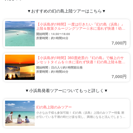
▼おすすめの幻の島上陸ツアーはこちら▼
【小浜島/約1時間】一度は行きたい『幻の島（浜島）』
上陸＆散策クルージングツアー☆水に濡れず快適！幼児
からご高齢の方も安心して参加OK♪（No.635）
開始時間：14:30〜16:00
所要時間：約1時間30分
7,000円
【小浜島/約1時間】360度絶景の『幻の島』で極上のサ
ンセットタイムを☆水に濡れず快適！幻の島上陸＆散策
クルージングツアー＜年齢制限なし＆手ぶら参加OK＞
開始時間：日の入り約1時間前出発
（No.636）
所要時間：約1時間30分
7,000円
▼小浜島発着ツアーについてもっと詳しく▼
幻の島上陸のみツアー
小さなお子様も参加可能！ 幻の島（浜島）上陸のみツアー特集 潮
が引いている干潮の時だけ姿を現し、満潮になると沈んでしまう
「幻の島（正式名称：浜島）」。石垣島や小浜島から気軽に行ける
無人島で人気スポットです。 今回は小さな […]