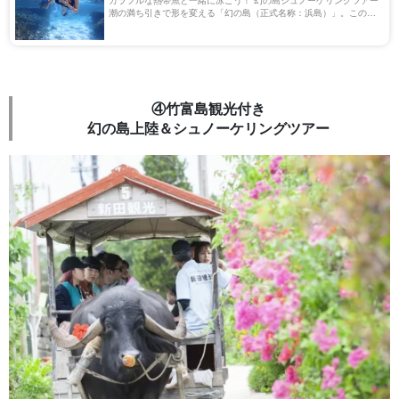
潮の満ち引きで形を変える「幻の島（正式名称：浜島）」。このエ
リアは国内最大のサンゴ礁地帯『石西礁湖』とも呼ばれ、世界中か
ら注目されています。 今回は「幻の島 […]
④竹富島観光付き
幻の島上陸＆シュノーケリングツアー