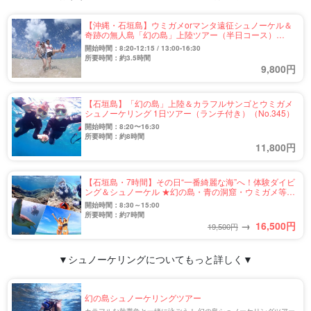
【沖縄・石垣島】ウミガメorマンタ遠征シュノーケル＆
奇跡の無人島「幻の島」上陸ツアー（半日コース）
（No.500）
開始時間：8:20-12:15 / 13:00-16:30
所要時間：約3.5時間
9,800円
【石垣島】「幻の島」上陸＆カラフルサンゴとウミガメ
シュノーケリング 1日ツアー（ランチ付き）（No.345）
開始時間：8:20〜16:30
所要時間：約8時間
11,800円
【石垣島・7時間】その日“一番綺麗な海”へ！体験ダイビ
ング＆シュノーケル ★幻の島・青の洞窟・ウミガメ等か
ら厳選（No.481）
開始時間：8:30～15:00
所要時間：約7時間
→
16,500
円
19,500円
▼シュノーケリングについてもっと詳しく▼
幻の島シュノーケリングツアー
カラフルな熱帯魚と一緒に泳ごう！ 幻の島シュノーケリングツアー