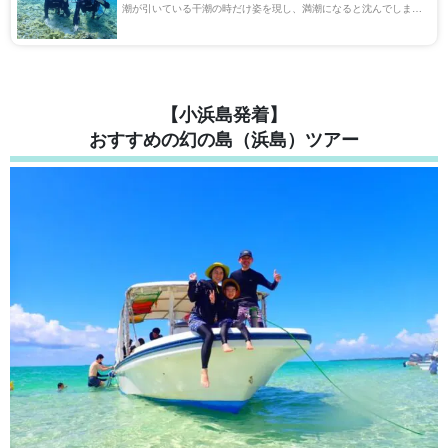
潮が引いている干潮の時だけ姿を現し、満潮になると沈んでしまう
「幻の島（正式名称：浜島）」。このエリアは国内最大のサンゴ礁
地帯『石西礁湖』とも呼ばれ、世界中か […]
【小浜島発着】
おすすめの幻の島（浜島）ツアー