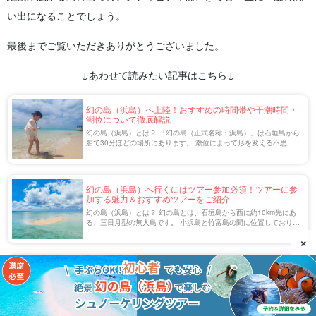
い出になることでしょう。
最後までご覧いただきありがとうございました。
↓あわせて読みたい記事はこちら↓
幻の島（浜島）へ上陸！おすすめの時間帯や干潮時間・
潮位について徹底解説
幻の島（浜島）とは？ 「幻の島（正式名称：浜島）」は石垣島から
船で30分ほどの場所にあります。 潮位によって形を変える不思議
な島で、満潮時には姿が消え、潮が引くと姿を現します。 最大の魅
力は、真っ白な砂浜とエメラルドグリ […]
幻の島（浜島）へ行くにはツアー参加必須！ツアーに参
加する魅力＆おすすめツアーをご紹介
幻の島（浜島）とは？ 幻の島とは、石垣島から西に約10km先にあ
る、三日月型の無人島です。 小浜島と竹富島の間に位置しており、
浜島が本来の名前です。 潮の満ち引きによって、限定された時間の
×
み姿を現す島であることから、幻の […]
絶景・幻の島（浜島）でシュノーケリング＆ダイビング
を満喫！魅力とおすすめツアーをご紹介
絶景『幻の島（浜島）』は シュノーケリング＆ダイビングの楽園！
石垣島からアクセスできる『幻の島』は、透明度抜群の海と豊かな
自然を堪能できる絶景スポットです。 シュノーケリングやダイビン