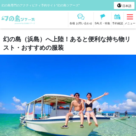
幻の島専門のアクティビティ予約サイト"幻の島ツアーズ"
日本語
各種 お問い合わせ
SALE・特集
予約確認
メニュー
幻の島（浜島）へ上陸！あると便利な持ち物リ
スト・おすすめの服装