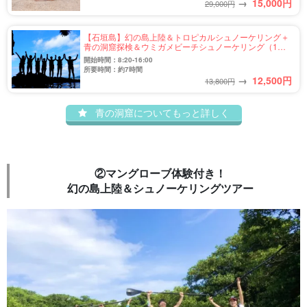
→
15,000
円
29,000円
【石垣島】幻の島上陸＆トロピカルシュノーケリング＋
青の洞窟探検＆ウミガメビーチシュノーケリング（1日
コース）（No.401）
開始時間：8:20-16:00
所要時間：約7時間
→
12,500
円
13,800円
青の洞窟についてもっと詳しく
②マングローブ体験付き！
幻の島上陸＆シュノーケリングツアー