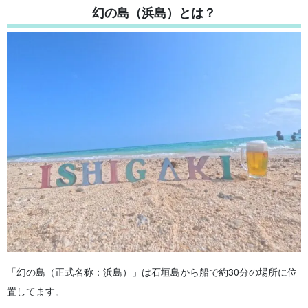
6.4.
④竹富島観光付き 幻の島上陸＆シュノーケリングツア
幻の島（浜島）とは？
有
ー
6.5.
⑤免許不要・完全サポート！ 幻の島上陸＆体験ダイビ
ングツアー
7.
【小浜島発着】 おすすめの幻の島（浜島）ツアー
7.1.
①【小浜島発着】子連れで参加OK！ 幻の島上陸ツアー
7.2.
②【小浜島発着】極上のサンセットタイム！ 幻の島
（浜島）上陸＆散策ツアー
8.
まとめ
「幻の島（正式名称：浜島）」は石垣島から船で約30分の場所に位
置してます。