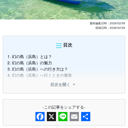
最終編集日時；
2026/02/09
投稿日時；
2026/02/09
目次
1.
幻の島（浜島）とは？
2.
幻の島（浜島）の魅力
3.
幻の島（浜島）への行き方は？
4.
幻の島（浜島）へ行くときの服装
5.
幻の島（浜島）へ行くときの持ち物
目次を開く
6.
【石垣島発着】 おすすめの幻の島（浜島）ツアー5選！
6.1.
①2大人気スポット巡り！ 幻の島上陸＆青の洞窟シュノ
ーケルツアー
6.2.
②マングローブ体験付き！ 幻の島上陸＆シュノーケリ
-この記事をシェアする-
ングツアー
6.3.
③初心者大歓迎！ 幻の島上陸＆ウミガメシュノーケル
ツアー
Facebook
X
Line
Email
共