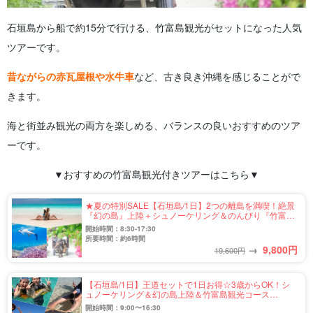
石垣島から船で約15分で行ける、竹富島観光がセットになった人気
ツアーです。
昔ながらの赤瓦屋根や水牛車
など、古き良き沖縄を感じることがで
きます。
海と街並み観光の両方を楽しめる、バランスの良いおすすめのツア
ーです。
▼おすすめの竹富島観光付きツアーはこちら▼
★夏の特別SALE【石垣島/1日】2つの離島を満喫！絶景
『幻の島』上陸＋シュノーケリング＆のんびり『竹富
島』観光★写真無料（No.459）
開始時間：8:30-17:30
所要時間：約6時間
→
9,800
円
19,600円
【石垣島/1日】王道セットで1日お得☆3歳からOK！シ
ュノーケリング＆幻の島上陸＆竹富島観光コース
（No.365）
開始時間：9:00〜16:30