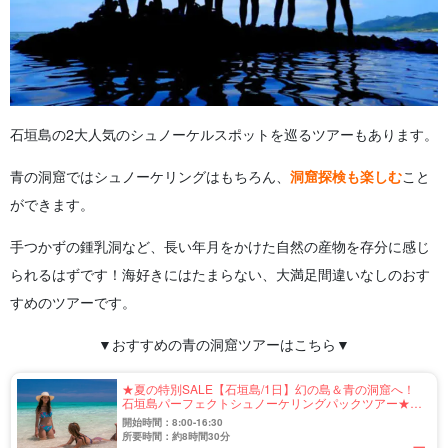
石垣島の2大人気のシュノーケルスポットを巡るツアーもあります。
青の洞窟ではシュノーケリングはもちろん、
洞窟探検も楽しむ
こと
ができます。
手つかずの鍾乳洞など、長い年月をかけた自然の産物を存分に感じ
られるはずです！海好きにはたまらない、大満足間違いなしのおす
すめのツアーです。
▼おすすめの青の洞窟ツアーはこちら▼
★夏の特別SALE【石垣島/1日】幻の島＆青の洞窟へ！
石垣島パーフェクトシュノーケリングパックツアー★写
真無料（No.460）
開始時間：8:00-16:30
所要時間：約8時間30分