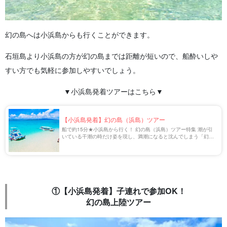
幻の島へは小浜島からも行くことができます。
石垣島より小浜島の方が幻の島までは距離が短いので、船酔いしや
すい方でも気軽に参加しやすいでしょう。
▼小浜島発着ツアーはこちら▼
【小浜島発着】幻の島（浜島）ツアー
船で約15分★小浜島から行く！ 幻の島（浜島）ツアー特集 潮が引
いている干潮の時だけ姿を現し、満潮になると沈んでしまう「幻の
島（正式名称：浜島）」。石垣島や小浜島から気軽に行ける人気ス
ポットです。 今回は【小浜島発着】の […]
①【小浜島発着】子連れで参加OK！
幻の島上陸ツアー