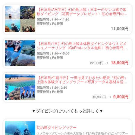
【石垣島/AM半日】幻の島上陸＋日本一のサンゴ礁で体
験ダイビング〈写真データプレゼント〉初心者専門の少
人数制（No.323）
開始時間：8:30〜11:30
所要時間：約3時間
11,000円
【石垣島/1日】幻の島上陸＆体験ダイビング＆ウミガメ
シュノーケリング〈GoProレンタル無料〉初心者専門の
少人数制（No.475）
開始時間：8:10〜15:00
所要時間：約6時間
→
18,500
円
22,000円
【石垣島/午前半日】一度は見ておきたい絶景『幻の島』
上陸＆体験ダイビングツアー＜写真データ＆器材＆送迎
付き＞（No.341）
開始時間：8:20-12:30
所要時間：約4時間
→
9,800
円
10,800円
▼ダイビングについてもっと詳しく▼
幻の島ダイビングツアー
エメラルドグリーンの海を大冒険！ 幻の島で体験ダイビングツアー