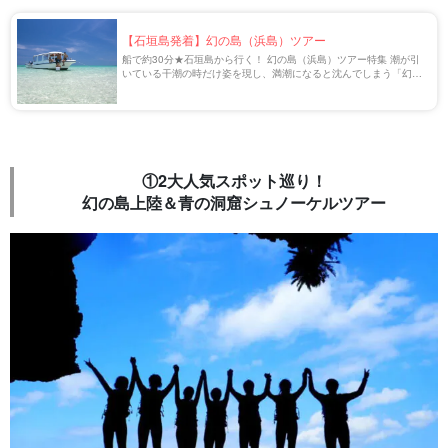
【石垣島発着】幻の島（浜島）ツアー
船で約30分★石垣島から行く！ 幻の島（浜島）ツアー特集 潮が引
いている干潮の時だけ姿を現し、満潮になると沈んでしまう「幻の
島（正式名称：浜島）」。石垣島や小浜島から気軽に行ける人気ス
ポットです。 今回は【石垣島発着】の […]
①2大人気スポット巡り！
幻の島上陸＆青の洞窟シュノーケルツアー