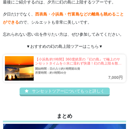
最後にご紹介するのは、夕方に幻の島に上陸するツアーです。
夕日だけでなく、
西表島・小浜島・竹富島などの離島も眺めること
ができる
ので、シルエットも非常に美しいです。
忘れられない思い出を作りたい方は、ぜひ参加してみてください。
▼おすすめの幻の島上陸ツアーはこちら▼
【小浜島/約1時間】360度絶景の『幻の島』で極上のサ
ンセットタイムを☆水に濡れず快適！幻の島上陸＆散策
クルージングツアー＜年齢制限なし＆手ぶら参加OK＞
開始時間：日の入り約1時間前出発
（No.636）
所要時間：約1時間30分
7,000円
サンセットツアーについてもっと詳しく
まとめ