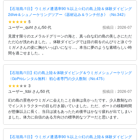
【石垣島/1日】ウミガメ遭遇率90％以上☆幻の島上陸＆体験ダイビング
2dive＆シュノーケリングツアー《器材込み＆ランチ付き》（No.342）
5
ユーザー_quht さん
/
50 代
投稿日：2026-07
見渡す限りのエメラルドグリーンの海と、真っ白な幻の島の美しさにただ
ただ心が洗われました。。体験ダイビングでは目の前をのんびりと泳ぐウ
ミガメさんの姿に胸がいっぱいになり…。本当に夢のような素晴らしい時
間を過ごせました。。
【石垣島/1日】幻の島上陸＆体験ダイビング＆ウミガメシュノーケリング
〈GoProレンタル無料〉初心者専門の少人数制（No.475）
3
ユーザー_fcbi さん
/
50 代
投稿日：2026-07
幻の島の景色やウミガメに会えたこと自体は良かったです。少人数制なの
でインストラクターの目も行き届いていました。ただ、ボートの移動時間
が想像以上に長く、当日は波もあったため後半はかなり疲れが出てしまい
ました。体力に自信のある方向けの標準的なツアーだと思います。
【石垣島/1日】ウミガメ遭遇率90％以上☆幻の島上陸＆体験ダイビング