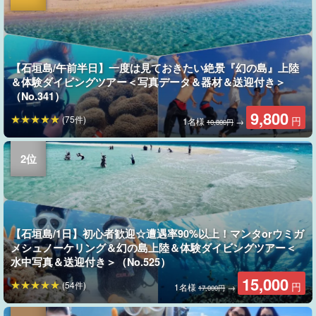
【石垣島/午前半日】一度は見ておきたい絶景『幻の島』上陸
＆体験ダイビングツアー＜写真データ＆器材＆送迎付き＞
（No.341）
9,800
(75件)
円
1名様
→
10,800円
【石垣島/1日】初心者歓迎☆遭遇率90%以上！マンタorウミガ
メシュノーケリング＆幻の島上陸＆体験ダイビングツアー＜
水中写真＆送迎付き＞（No.525）
15,000
(54件)
円
1名様
→
17,000円