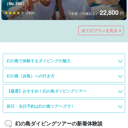
（No.346）
22,800
(18件)
円
1名様（10歳以上）
【石垣島/AM半日】幻の島上陸＋日本一のサンゴ礁で体験ダイ
【小浜島/1日】4月～10月限定！非日常の絶景を体感☆体験ダ
ビング〈写真データプレゼント〉初心者専門の少人数制
イビング＆シュノーケリング＆幻の島上陸コース！乗船のみ
全てのプランを見る
（No.323）
もOK（No.605）
11,000
20,000
(23件)
(19件)
円
円
大人(満10歳以上)
1名様
幻の島で体験するダイビングの魅力
幻の島（浜島）への行き方
【厳選】おすすめ！幻の島ダイビングツアー
前日・当日予約は幻の島ツアーズで！
幻の島ダイビングツアーの新着体験談