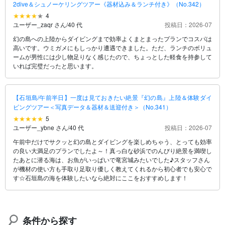
2dive＆シュノーケリングツアー《器材込み＆ランチ付き》（No.342）
4
ユーザー_zaqr さん
/
40 代
投稿日：2026-07
幻の島への上陸からダイビングまで効率よくまとまったプランでコスパは
高いです。ウミガメにもしっかり遭遇できました。ただ、ランチのボリュ
ームが男性には少し物足りなく感じたので、ちょっとした軽食を持参して
いれば完璧だったと思います。
【石垣島/午前半日】一度は見ておきたい絶景『幻の島』上陸＆体験ダイ
ビングツアー＜写真データ＆器材＆送迎付き＞（No.341）
5
ユーザー_ybne さん
/
40 代
投稿日：2026-07
午前中だけでサクッと幻の島とダイビングを楽しめちゃう、とっても効率
の良い大満足のプランでしたよ～！真っ白な砂浜でのんびり絶景を満喫し
たあとに潜る海は、お魚がいっぱいで竜宮城みたいでした♪スタッフさん
が機材の使い方も手取り足取り優しく教えてくれるから初心者でも安心で
す☆石垣島の海を体験したいなら絶対にここをおすすめします！
条件から探す