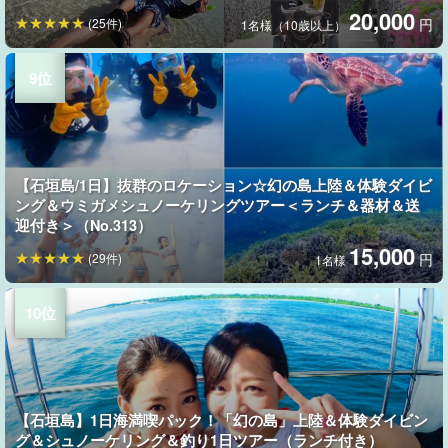
20,000
(25件)
円
1名様（10歳以上）
【石垣島/1日】抜群のロケーション☆幻の島上陸＆体験ダイビ
ング＆ウミガメシュノーケリングツアー＜ランチ＆器材＆送
迎付き＞（No.313）
15,000
(29件)
円
1名様
【石垣島】1日海満喫パック！「幻の島」上陸＆体験ダイビン
グ＆シュノーケリング＆釣り1日ツアー（ランチ付き）