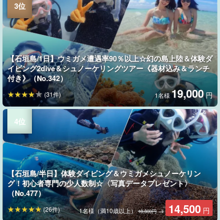
【石垣島/1日】ウミガメ遭遇率90％以上☆幻の島上陸＆体験ダ
イビング2dive＆シュノーケリングツアー《器材込み＆ランチ
付き》（No.342）
19,000
(31件)
円
1名様
【石垣島/半日】体験ダイビング＆ウミガメシュノーケリン
グ！初心者専門の少人数制☆〈写真データプレゼント〉
（No.477）
14,500
(26件)
円
1名様（満10歳以上）
→
18,800円