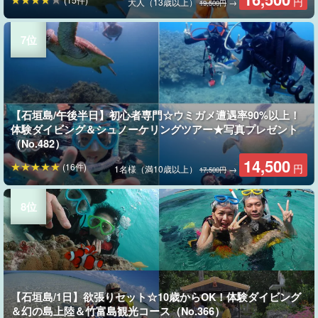
円
大人（13歳以上）
→
19,500円
【石垣島/午後半日】初心者専門☆ウミガメ遭遇率90%以上！
体験ダイビング＆シュノーケリングツアー★写真プレゼント
（No.482）
14,500
(16件)
円
1名様（満10歳以上）
→
17,500円
【石垣島/1日】欲張りセット☆10歳からOK！体験ダイビング
＆幻の島上陸＆竹富島観光コース（No.366）