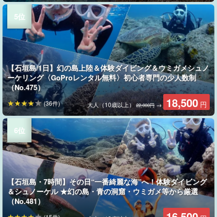
【石垣島/1日】幻の島上陸＆体験ダイビング＆ウミガメシュノ
ーケリング〈GoProレンタル無料〉初心者専門の少人数制
（No.475）
18,500
(36件)
円
大人（10歳以上）
→
22,000円
【石垣島・7時間】その日“一番綺麗な海”へ！体験ダイビング
＆シュノーケル ★幻の島・青の洞窟・ウミガメ等から厳選
（No.481）
16,500
(15件)