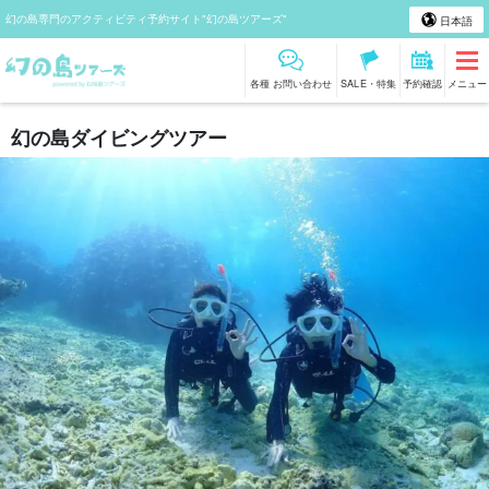
幻の島専門のアクティビティ予約サイト"幻の島ツアーズ"
日本語
各種 お問い合わせ
SALE・特集
予約確認
メニュー
幻の島ダイビングツアー