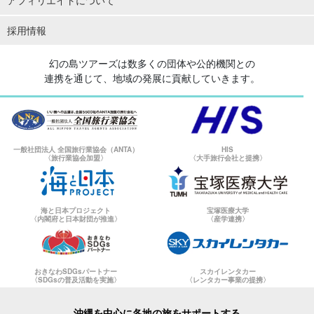
アフィリエイトについて
採用情報
幻の島ツアーズは数多くの団体や公的機関との
連携を通じて、地域の発展に貢献していきます。
一般社団法人 全国旅行業協会（ANTA）
HIS
〈旅行業協会加盟〉
〈大手旅行会社と提携〉
海と日本プロジェクト
宝塚医療大学
〈内閣府と日本財団が推進〉
〈産学連携〉
おきなわSDGsパートナー
スカイレンタカー
〈SDGsの普及活動を実施〉
〈レンタカー事業の提携〉
沖縄を中心に各地の旅をサポートする