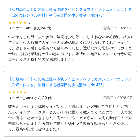
【石垣島/1日】幻の島上陸＆体験ダイビング＆ウミガメシュノーケリング
〈GoProレンタル無料〉初心者専門の少人数制（No.475）
5
ユーザー_xibn さん
/
50 代
投稿日：2026-07
いい年をした男一人の参加で最初は少し浮いてしまわないか心配だったの
ですが、少人数制でガイドさんが終始気さくに話しかけてくれたおかげ
で、寂しさを感じる暇もなく楽しめました。透明な海で念願のウミガメと
一緒に泳げた感動は一生の思い出です。GoProの無料レンタルで自分の写
真もたくさん残せて大変感激しました。
【石垣島/1日】幻の島上陸＆体験ダイビング＆ウミガメシュノーケリング
〈GoProレンタル無料〉初心者専門の少人数制（No.475）
5
ユーザー_vsnc さん
/
30 代
投稿日：2026-07
彼氏といっしょに体験ダイビングに挑戦しました♪初めてでドキドキでし
たが、インストラクターさんが丁寧に優しく教えてくれたので、二人で安
全に潜ることができました！海の中でウミガメさんに会えた時は二人で大
興奮しちゃいました★無料で借りたGoProで素敵な動画もたくさん撮れ
て、最高の記念になりました！