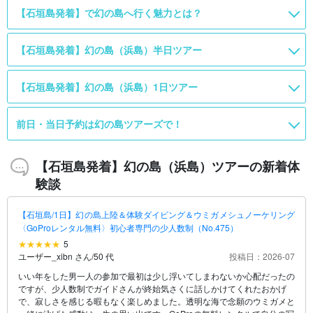
【石垣島発着】で幻の島へ行く魅力とは？
【石垣島発着】幻の島（浜島）半日ツアー
【石垣島発着】幻の島（浜島）1日ツアー
前日・当日予約は幻の島ツアーズで！
【石垣島発着】幻の島（浜島）ツアーの新着体
験談
【石垣島/1日】幻の島上陸＆体験ダイビング＆ウミガメシュノーケリング
〈GoProレンタル無料〉初心者専門の少人数制（No.475）
5
ユーザー_xibn さん
/
50 代
投稿日：2026-07
いい年をした男一人の参加で最初は少し浮いてしまわないか心配だったの
ですが、少人数制でガイドさんが終始気さくに話しかけてくれたおかげ
で、寂しさを感じる暇もなく楽しめました。透明な海で念願のウミガメと