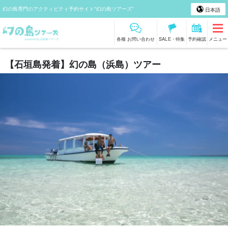
幻の島専門のアクティビティ予約サイト"幻の島ツアーズ"
日本語
各種 お問い合わせ
SALE・特集
予約確認
メニュー
【石垣島発着】幻の島（浜島）ツアー