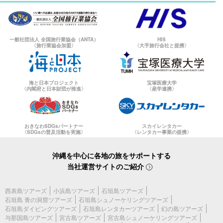
一般社団法人 全国旅行業協会（ANTA）
HIS
〈旅行業協会加盟〉
〈大手旅行会社と提携〉
海と日本プロジェクト
宝塚医療大学
〈内閣府と日本財団が推進〉
〈産学連携〉
おきなわSDGsパートナー
スカイレンタカー
〈SDGsの普及活動を実施〉
〈レンタカー事業の提携〉
沖縄を中心に各地の旅をサポートする
当社運営サイトのご紹介
西表島ツアーズ
小浜島ツアーズ
石垣島ツアーズ
石垣島 青の洞窟ツアーズ
石垣島シュノーケリングツアーズ
石垣島ダイビングツアーズ
石垣島レンタカーツアーズ
幻の島ツアーズ
与那国島ツアーズ
宮古島ツアーズ
宮古島シュノーケリングツアーズ