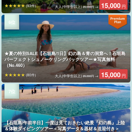
15,000
(93件)
円
大人(中学生以上)
→
29,000円
★夏の特別SALE【石垣島/1日】幻の島＆青の洞窟へ！石垣島
パーフェクトシュノーケリングパックツアー★写真無料
（No.460）
15,000
(80件)
円
大人(中学生以上)
→
29,000円
【石垣島/午前半日】一度は見ておきたい絶景『幻の島』上陸
＆体験ダイビングツアー＜写真データ＆器材＆送迎付き＞