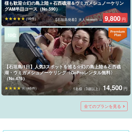
様も歓迎☆幻の島上陸＋石西礁湖＆ウミガメシュノーケリン
グAM半日コース（No.590）
9,800
(16件)
円
【石垣島発着】大人
→
10,800円
【石垣島/1日】人気3スポットを巡る☆幻の島上陸＆石西礁
湖・ウミガメシュノーケリング〈GoProレンタル無料〉
（No.476）
14,500
(46件)
円
1名様（3歳以上）
【石垣島/半日】体験ダイビング＆ウミガメシュノーケリン
★夏の特別SALE【石垣島/1日】幻の島上陸＆シュノーケリン
【沖縄・石垣島】ウミガメorマンタ遠征シュノーケル＆奇跡
【石垣島/1日】幻の島上陸＆体験ダイビング＆ウミガメシュノ
【石垣島/1日】抜群のロケーション☆幻の島上陸＆体験ダイビ
【石垣島/1日】ウミガメ遭遇率90％以上☆幻の島上陸＆体験ダ
【石垣島/午後半日】初心者専門☆ウミガメ遭遇率90%以上！
【石垣島・7時間】その日“一番綺麗な海”へ！体験ダイビング
【石垣島/AM半日】幻の島上陸＋日本一のサンゴ礁で体験ダイ
【石垣島/1日】欲張りセット☆10歳からOK！体験ダイビング
【石垣島】幻の島上陸＆トロピカルシュノーケリング＋青の
【石垣島・絶景】★GoPro無料レンタル★幻の島上陸＆トロ
【石垣島/PM半日】日本一のサンゴ礁＆ウミガメシュノーケリ
【石垣島/1日】リクエストOK◎贅沢に貸切って遊ぼう！ボー
【石垣島/約3時間】心躍る半日を☆幻の島上陸＆シュノーケル
【石垣島発着】午後から参加可能！幻の島上陸＆シュノーケ
【沖縄・石垣島】女性に人気★1日満喫！マーメイドフォト＆
【沖縄・石垣島】女性に人気★マーメイドフォト＆幻の島上
【石垣島/1日】王道セットで1日お得☆3歳からOK！シュノー
【石垣島】1日海満喫パック！「幻の島」上陸＆体験ダイビン
【石垣島】「幻の島」上陸＆カラフルサンゴとウミガメシュ
【沖縄・石垣島】カラフルサンゴ礁に会いに行く「幻の島」
【石垣島】非日常的で開放感に満ち溢れる！サンライズ
【石垣島】当日予約OK！午後から満喫♪絶景『幻の島』上陸
★夏の特別SALE【石垣島/約7時間】贅沢に1日遊びまくろう
【石垣島/1日】ウミガメorマンタ遠征シュノーケル＆『幻の
グ！初心者専門の少人数制☆〈写真データプレゼント〉
グ＆川平湾でSUPorカヌー体験ツアー★写真無料（No.456）
の無人島「幻の島」上陸ツアー（半日コース）（No.500）
ーケリング〈GoProレンタル無料〉初心者専門の少人数制
ング＆ウミガメシュノーケリングツアー＜ランチ＆器材＆送
イビング2dive＆シュノーケリングツアー《器材込み＆ランチ
体験ダイビング＆シュノーケリングツアー★写真プレゼント
＆シュノーケル ★幻の島・青の洞窟・ウミガメ等から厳選
ビング〈写真データプレゼント〉初心者専門の少人数制
＆幻の島上陸＆竹富島観光コース（No.366）
洞窟探検＆ウミガメビーチシュノーケリング（1日コース）
ピカルシュノーケリング（半日コース）（No.588）
ング！〈写真データプレゼント〉（No.478）
トチャータープラン！卒業旅行・社員旅行・団体で利用でき
＆マリンスポーツ遊び放題コース（No.578）
リング-PMコース-（No.450）
幻の島上陸シュノーケリング《水中写真プレゼント・ランチ
陸シュノーケリング半日コース《水中写真プレゼント付き》
ケリング＆幻の島上陸＆竹富島観光コース（No.365）
グ＆シュノーケリング＆釣り1日ツアー（ランチ付き）
ノーケリング 1日ツアー（ランチ付き）（No.345）
上陸＆シュノーケリング 午前半日ツアー（No.314）
SUPorカヌー＆幻の島上陸＆シュノーケリングツアー
シュノーケリング＆サンセットSUP/カヤックツアー★写真無
☆幻の島上陸＆シュノーケル＆マリンスポーツ遊び放題コー
島』上陸＆マリンスポーツ10種類以上遊び放題コース
全てのプランを見る
（No.477）
（No.475）
迎付き＞（No.313）
付き》（No.342）
（No.482）
（No.481）
（No.323）
（No.401）
る☆（No.556）
付き》（No.527）
（No.526）
（No.346）
（No.455）
料（No.395）
ス（No.579）
（No.497）
20,000
10,000
15,000
16,000
11,800
9,800
7,300
7,000
6,800
15,000
(22件)
(25件)
(9件)
(29件)
(27件)
(8件)
(17件)
(20件)
(43件)
円
円
円
円
円
円
円
円
円
円
1名様（10歳以上）
1名様（3歳以上）
1名様（6歳以上）
大人（中学生以上）
大人（中学生以上）
1名様（6歳以上）
1名様
大人
大人
大人(中学生以上)
→
29,000円
15,000
19,000
11,000
18,000
22,800
15,000
15,000
18,000
14,500
18,500
14,500
16,500
12,500
11,000
19,800
8,000
(29件)
(6件)
(4件)
(31件)
(19件)
(18件)
(26件)
(16件)
(24件)
(20件)
(14件)
(36件)
(15件)
(25件)
円
円
円
円
円
円
円
円
円
円
円
円
円
円
円
円
10名様でご利用/1名様
1名様（10歳以上）
大人(満10歳以上)
大人(中学生以上)
大人(中学生以上)
1名様(6歳以上)
1名様
1名様
1名様（満10歳以上）
1名様（満10歳以上）
大人（中学生以上）
大人（10歳以上）
大人（13歳以上）
大人（中学生）
1名様
1名様
→
→
→
→
→
→
→
→
18,800円
22,000円
17,500円
19,500円
13,800円
12,000円
21,800円
9,000円