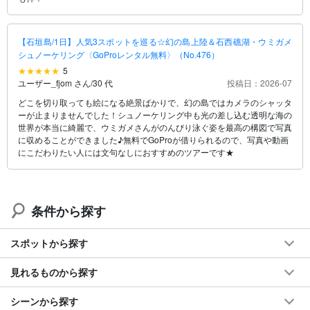
【石垣島/1日】人気3スポットを巡る☆幻の島上陸＆石西礁湖・ウミガメ
シュノーケリング〈GoProレンタル無料〉（No.476）
5
ユーザー_fjom さん
/
30 代
投稿日：2026-07
どこを切り取っても絵になる絶景ばかりで、幻の島ではカメラのシャッタ
ーが止まりませんでした！シュノーケリング中も光の差し込む透明な海の
世界が本当に綺麗で、ウミガメさんがのんびり泳ぐ姿を最高の構図で写真
に収めることができました♪無料でGoProが借りられるので、写真や動画
にこだわりたい人には文句なしにおすすめのツアーです★
条件から探す
スポットから探す
見れるものから探す
シーンから探す