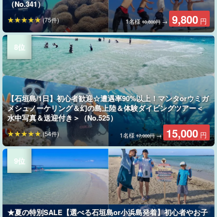
（No.341）
9,800
(75件)
円
1名様
→
10,800円
【石垣島/1日】初心者歓迎☆遭遇率90%以上！マンタorウミガ
メシュノーケリング＆幻の島上陸＆体験ダイビングツアー＜
水中写真＆送迎付き＞（No.525）
15,000
(54件)
円
1名様
→
17,000円
★夏の特別SALE【選べる石垣島or小浜島発着】初心者やお子