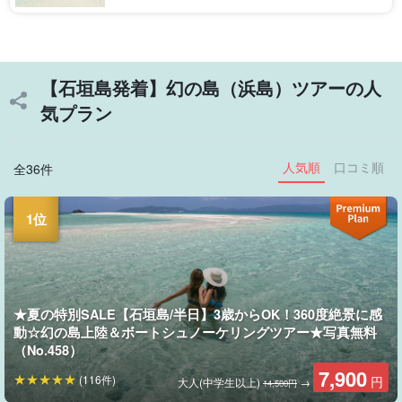
ポットです。 今回は【小浜島発着】の […]
【石垣島発着】幻の島（浜島）ツアーの人
気プラン
人気順
口コミ順
全36件
★夏の特別SALE【石垣島/半日】3歳からOK！360度絶景に感
動☆幻の島上陸＆ボートシュノーケリングツアー★写真無料
（No.458）
7,900
(116件)
円
大人(中学生以上)
→
14,500円