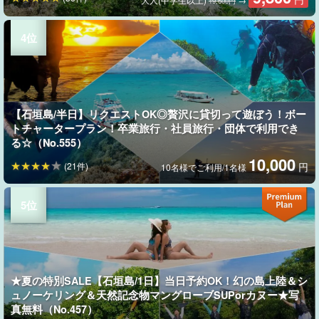
19,600円
【石垣島/半日】リクエストOK◎贅沢に貸切って遊ぼう！ボー
トチャータープラン！卒業旅行・社員旅行・団体で利用でき
る☆（No.555）
10,000
(21件)
円
10名様でご利用/1名様
★夏の特別SALE【石垣島/1日】当日予約OK！幻の島上陸＆シ
ュノーケリング＆天然記念物マングローブSUPorカヌー★写
真無料（No.457）