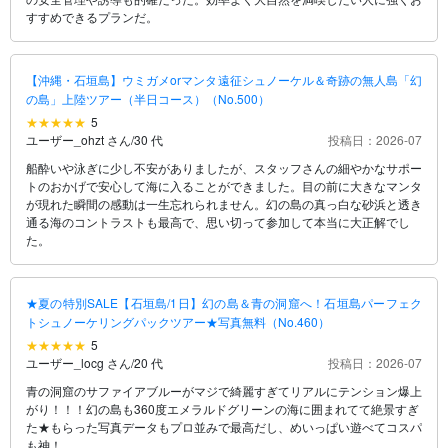
すすめできるプランだ。
【沖縄・石垣島】ウミガメorマンタ遠征シュノーケル＆奇跡の無人島「幻
の島」上陸ツアー（半日コース）（No.500）
5
ユーザー_ohzt さん
/
30 代
投稿日：2026-07
船酔いや泳ぎに少し不安がありましたが、スタッフさんの細やかなサポー
トのおかげで安心して海に入ることができました。目の前に大きなマンタ
が現れた瞬間の感動は一生忘れられません。幻の島の真っ白な砂浜と透き
通る海のコントラストも最高で、思い切って参加して本当に大正解でし
た。
★夏の特別SALE【石垣島/1日】幻の島＆青の洞窟へ！石垣島パーフェク
トシュノーケリングパックツアー★写真無料（No.460）
5
ユーザー_locg さん
/
20 代
投稿日：2026-07
青の洞窟のサファイアブルーがマジで綺麗すぎてリアルにテンション爆上
がり！！！幻の島も360度エメラルドグリーンの海に囲まれてて絶景すぎ
た★もらった写真データもプロ並みで最高だし、めいっぱい遊べてコスパ
も神！