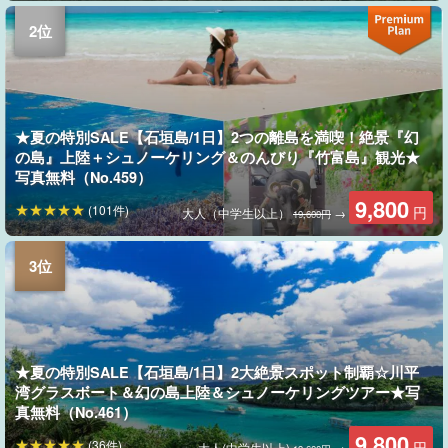
★夏の特別SALE【石垣島/1日】2つの離島を満喫！絶景『幻
の島』上陸＋シュノーケリング＆のんびり『竹富島』観光★
写真無料（No.459）
9,800
(101件)
円
大人（中学生以上）
→
19,600円
★夏の特別SALE【石垣島/1日】2大絶景スポット制覇☆川平
湾グラスボート＆幻の島上陸＆シュノーケリングツアー★写
真無料（No.461）
9,800
(36件)
円
大人(中学生以上)
→