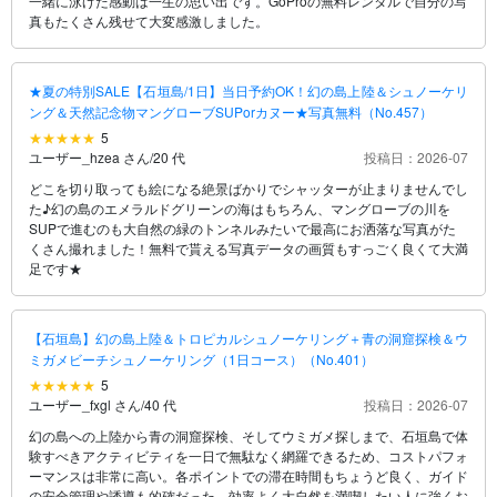
一緒に泳げた感動は一生の思い出です。GoProの無料レンタルで自分の写
真もたくさん残せて大変感激しました。
★夏の特別SALE【石垣島/1日】当日予約OK！幻の島上陸＆シュノーケリ
ング＆天然記念物マングローブSUPorカヌー★写真無料（No.457）
5
ユーザー_hzea さん
/
20 代
投稿日：2026-07
どこを切り取っても絵になる絶景ばかりでシャッターが止まりませんでし
た♪幻の島のエメラルドグリーンの海はもちろん、マングローブの川を
SUPで進むのも大自然の緑のトンネルみたいで最高にお洒落な写真がた
くさん撮れました！無料で貰える写真データの画質もすっごく良くて大満
足です★
【石垣島】幻の島上陸＆トロピカルシュノーケリング＋青の洞窟探検＆ウ
ミガメビーチシュノーケリング（1日コース）（No.401）
5
ユーザー_fxgl さん
/
40 代
投稿日：2026-07
幻の島への上陸から青の洞窟探検、そしてウミガメ探しまで、石垣島で体
験すべきアクティビティを一日で無駄なく網羅できるため、コストパフォ
ーマンスは非常に高い。各ポイントでの滞在時間もちょうど良く、ガイド
の安全管理や誘導も的確だった。効率よく大自然を満喫したい人に強くお