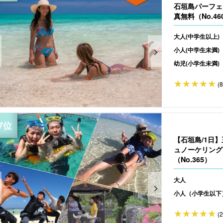
石垣島パーフェ
真無料（No.46
大人(中学生以上)
小人(中学生未満)
幼児(小学生未満)
(
【石垣島/1日
ュノーケリング
（No.365）
大人
小人（小学生以下
(