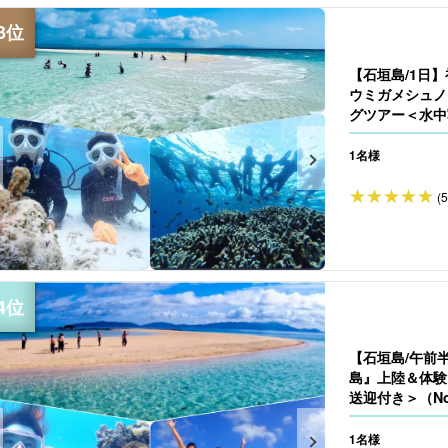
【石垣島/1日
ウミガメシュノ
グツアー＜水中
1名様
(
【石垣島/午前
島』上陸＆体験
送迎付き＞（No
1名様