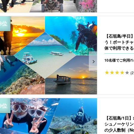
【石垣島/半日
う！ボートチャ
体で利用できる☆
10名様でご利用/
(2
【石垣島/1日
シュノーケリン
の少人数制（No