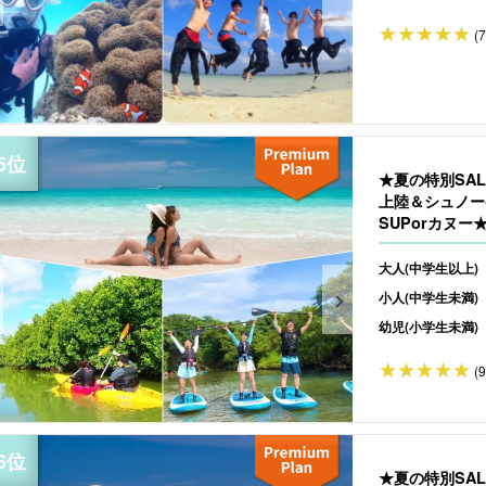
(
★夏の特別SA
上陸＆シュノー
SUPorカヌー
大人(中学生以上)
小人(中学生未満)
幼児(小学生未満)
(
★夏の特別SA