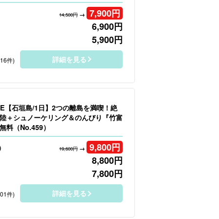
7,900
円
→
14,500円
6,900
円
5,900
円
詳細を見る
116件)
LE【石垣島/1日】2つの離島を満喫！絶
陸＋シュノーケリング＆のんびり『竹富
料（No.459）
9,800
円
）
→
19,600円
8,800
円
7,800
円
詳細を見る
101件)