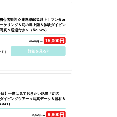
】初心者歓迎☆遭遇率90%以上！マンタor
ーケリング＆幻の島上陸＆体験ダイビン
写真＆送迎付き＞（No.525）
15,000
円
→
17,000円
詳細を見る
54件)
半日】一度は見ておきたい絶景『幻の
ダイビングツアー＜写真データ＆器材＆
.341）
9,800
円
→
10,800円