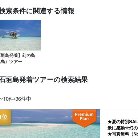
検索条件に関連する情報
幻の島
石垣島発着
小浜島発着
シュノーケル
プレミアム
レン
上陸のみツアー
ツアー
ツアー
ツアー
厳選プラン
石垣島発着】幻の島
浜島）ツアー
石垣島発着ツアーの検索結果
〜10件/36件中
★夏の特別SAL
景に感動☆幻の
★写真無料（No