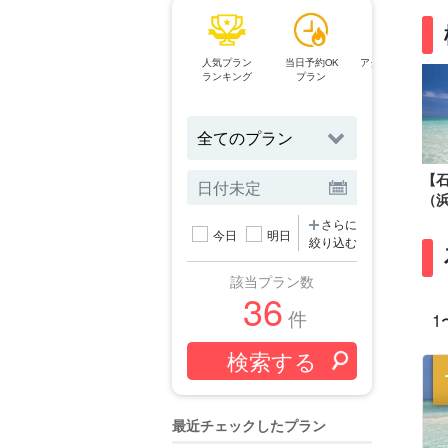
人気プラン
当日予約OK
アクティビティ
ランキング
プラン
【
（
さらに
今日
明日
絞り込む
該当プラン数
36
件
1
最近チェックしたプラン