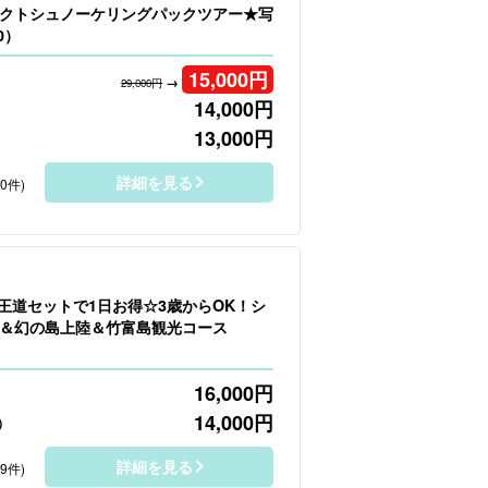
クトシュノーケリングパックツアー★写
0）
15,000
円
→
29,000円
14,000
円
13,000
円
詳細を見る
80件)
】王道セットで1日お得☆3歳からOK！シ
＆幻の島上陸＆竹富島観光コース
16,000
円
14,000
円
）
詳細を見る
29件)