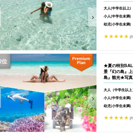
大人(中学生以上)
小人(中学生未満)
幼児(小学生未満)
(
★夏の特別SA
景『幻の島』上
島』観光★写真無
大人（中学生以上
小人(中学生未満)
幼児(小学生未満)
(