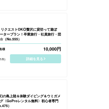
】リクエストOK◎贅沢に貸切って遊ぼ
ータープラン！卒業旅行・社員旅行・団
（No.555）
10,000
円
1名様
詳細を見る
1件)
】幻の島上陸＆体験ダイビング＆ウミガメ
グ〈GoProレンタル無料〉初心者専門
.475）