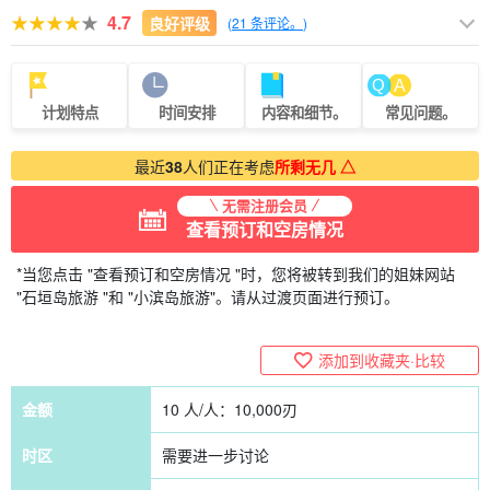
4.7
良好评级
(
21 条评论。
)
计划特点
时间安排
内容和细节。
常见问题。
最近
38
人们正在考虑
所剩无几 △
无需注册会员
查看预订和空房情况
*当您点击 "查看预订和空房情况 "时，您将被转到我们的姐妹网站
"石垣岛旅游 "和 "小滨岛旅游"。请从过渡页面进行预订。
添加到收藏夹·比较
金额
10 人/人：
10,000
刃
时区
需要进一步讨论