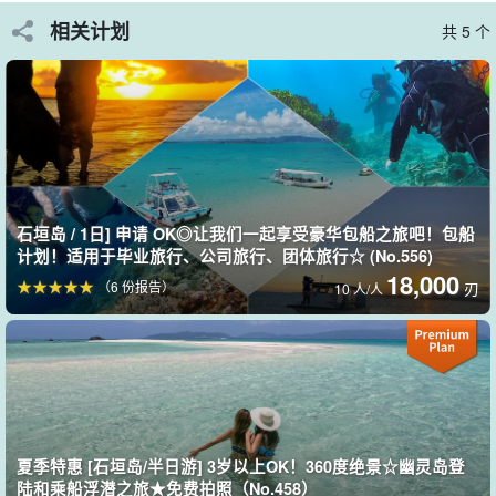
但也可以指定自己的目的地。
相关计划
共 5 个
可能去的地方
石垣岛
小滨岛
竹富岛
XX Kuroshima.
XX 帕纳里岛（Aragusuku 岛）。
石垣岛 / 1日] 申请 OK◎让我们一起享受豪华包船之旅吧！包船
西表岛
计划！适用于毕业旅行、公司旅行、团体旅行☆ (No.556)
鸠间岛
18,000
（6 份报告）
刃
10 人/人
加山岛
XX 幻影岛（滨岛）。
巴拉斯岛
我们可以带您去各种地方，包括
夏季特惠 [石垣岛/半日游] 3岁以上OK！360度绝景☆幽灵岛登
陆和乘船浮潜之旅★免费拍照（No.458）