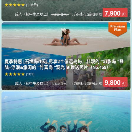
(116条)
7,900
刃
成人（初中生及以上）
→方向标记或指示器
14,500 日元。
很高兴知道体验的内容可以多种多样！
夏季特惠 [石垣岛/1天] 尽享2个偏远岛屿！壮观的 "幻影岛 "登
陆+浮潜&悠闲的 "竹富岛 "观光 ★赠送照片（No.459）
经验丰富的导游☆☆
(101)
欢迎咨询浮潜、乘船垂钓（自选额外收费）、体验潜水（自选额外
9,800
刃
成人（初中生及以上）
→方向标记或指示器
19 600 日元。
收费）和跳岛游（清洁海滩之旅）的相关事宜。
我们提供安全可靠、充满乐趣的体验。