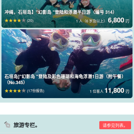
冲绳，石垣岛】"幻影岛 "登陆和浮潜半日游（编号 314）
6,800
(20)
刃
1 人（6 岁及以上）
我们在媒体关系（包括杂志和电视）方面拥有丰富的经验，因此请
随时提出任何要求，例如想去您在电视上看到的那个地方！
石垣岛]"幻影岛 "登陆及彩色珊瑚和海龟浮潜1日游（附午餐）
（No.345）
11,800
(17份报告)
刃
1 位客人
旅游专栏。
请参见列表。