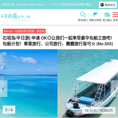
幻影岛之旅（Phantom Island Tours），一个专门介绍幻影岛的活动预订网站。
简体中文
联系我们
销售与特惠
预订确认
菜单
Maruyu（出色的安全措施）承包商
石垣岛/半日游] 申请 OK◎让我们一起享受豪华包船之旅吧！
包船计划！畢業旅行、公司旅行、團體旅行皆可☆ (No.555)
4
/
4
10 人/人：
10,000
刃