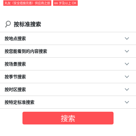
丸友（安全措施完善）供应商之旅
66 岁及以上 OK
以自己的节奏尽情享受，无忧无虑
按标准搜索
⬇︎ 要想获得一整天的极大满足感，请点击此处： ⬇︎
按地点搜索
石垣岛 / 1日] 申请 OK◎让我们一起享受豪华包船之旅
吧！包船计划！适用于毕业旅行、公司旅行、团体旅行
☆ (No.556)
开始时间: 面议
按您能看到的内容搜索
所要时间：约 7 小时。
18,000 日元。
按场景搜索
按季节搜索
按时区搜索
按特定标准搜索
目的地可灵活定制☆。
我们很乐意与您讨论目的地和体验内容！您当然可以由船长决定，