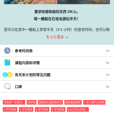
要求你想体验的东西 OK☆。
租一艘船在石垣岛游玩半天！
您可以在其中一艘船上享受半天（3.5 小时）的游览时间，也可以租
用这艘船来制定您的个性化计划！
もっと見る
任何人都可以在纪念日、蜜月旅行、家庭旅行、公司旅行、毕业旅
参考时间表
行等特殊场合使用酒店，也可以为那些希望保持私生活隐私的人提
供服务！
课程内容和详情
建议。
有关本计划的常见问题
◆Maruyu （出色的安全措施）承包商。
口碑
完全私密的独家体验
灵活应对各种需求
◆ 定制目的地和体验 OK
可在前一天预订。
初学者
团体和大型团体均可
提供接送服务
1 岁儿童可以参加
八重山群岛的深海！
2 岁可参加
3 岁可参加
4 岁可参加
5 岁可参加
6-9 岁可以参加。
◆ 在值得信赖的向导的支持下