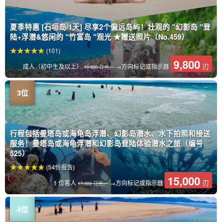
夏季特惠 [石垣岛/1天] 尽享2个偏远岛屿！壮观的 "幻影岛 "登
陆+浮潜&悠闲的 "竹富岛 "观光 ★赠送照片（No.459）
(101)
9,800
刃
成人（初中生及以上）
→方向标记或指示器
19 600 日元。
行程包括曼塔岛或海龟岛浮潜、幻影岛潜水、水下拍照和接送
服务！曼塔岛或海龟浮潜和幻影岛登陆体验潜水之旅（编号
525）
(54份报告)
15,000
刃
1 位客人
→方向标记或指示器
17,000 日元。