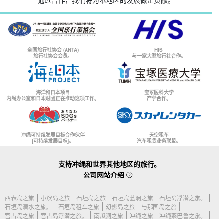
通过合作，我们将为本地区的发展做出贡献。
全国旅行社协会 (ANTA)
HIS
旅行社协会会员。
与一家大型旅行社合作。
海洋和日本项目
宝冢医科大学
内阁办公室和日本财团正在推动这项工作。
产学合作。
冲绳可持续发展目标合作伙伴
天空租车
[可持续发展目标]。
汽车租赁业务联盟。
支持冲绳和世界其他地区的旅行。
公司网站介绍
西表岛之旅
小滨岛之旅
石垣岛之旅
石垣岛蓝洞之旅
石垣岛浮潜之旅。
石垣岛潜水之旅。
石垣岛租车之旅
幻影岛之旅
与那国岛之旅
宫古岛之旅
宫古岛浮潜之旅。
南瓜洞之旅
冲绳之旅
冲绳燕巴鲁之旅。