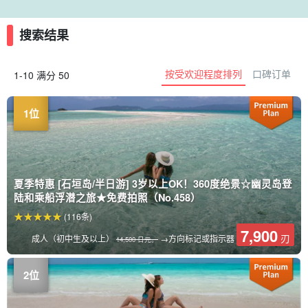
搜索结果
按受欢迎程度排列
口碑订单
1-10 满分 50
夏季特惠 [石垣岛/半日游] 3岁以上OK！360度绝景☆幽灵岛登
陆和乘船浮潜之旅★免费拍照（No.458）
(116条)
7,900
刃
成人（初中生及以上）
→方向标记或指示器
14,500 日元。