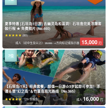
夏季特惠 [石垣岛1日游] 去幽灵岛和蓝洞！石垣島完美浮潛套
裝行程 ★ 免費照片 (No.460)
(80)
15,000
刃
成人（初中生及以上）
→方向标记或指示器
29,000.
【石垣岛/1天】经典套餐，超值一日游☆3岁起即可参加！浮
潜＆登“幻之岛”＆竹富岛观光路线（No.365）
16,000
（29 份报告）
刃
成人