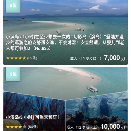
小滨岛 / 1小时]在至少想去一次的 "幻影岛（滨岛）"登陆并漫
步的巡游之旅☆舒适安逸，不会淋湿！安全舒适，从婴儿到老
人都可参加♪（No.635）
7,000
(69条)
刃
成人（12 岁及以上）
小滨岛/3 小时] 可当天预订！
10,000
(64条)
刃
成人（12 岁及以上）