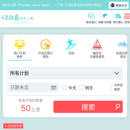
幻影岛之旅（Phantom Island Tours），一个专门介绍幻影岛的活动预订网站。
简体中文
联系我们
销售与特惠
预订确认
菜单
热门计划
可当天预订
活动
幽灵岛
往返石垣
排名
规划
仅着陆游览
观光
并且
今天
明天
收窄
有关计划的数量
50
上述
✕ 适合初学者