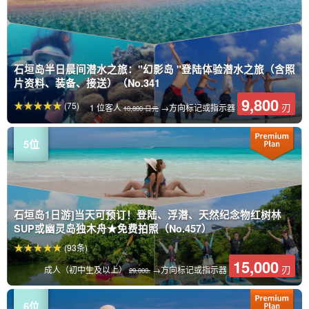
石垣岛半日晨间潜水之旅："幻影岛 "登陆体验潜水之旅（含照
片资料、装备、接送）（No.341
9,800
(75)
刃
1 位客人
→方向标记或指示器
10,800 日元
石垣岛1日游]当天可预订！登陆、浮潜、天然纪念物红树林
SUP或幽灵岛独木舟★免费拍照（No.457）
(93条)
15,000
刃
成人（初中生及以上）
→方向标记或指示器
29,000.