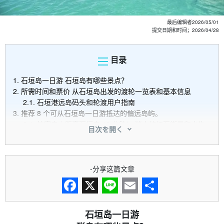
最后编辑者
2026/05/01
提交日期和时间；
2026/04/28
目录
1.
石垣岛一日游 石垣岛有哪些景点？
2.
所需时间和票价 从石垣岛出发的渡轮一览表和基本信息
2.1.
石垣港远岛码头和轮渡用户指南
3.
推荐 8 个可从石垣岛一日游抵达的偏远岛屿。
3.1.
竹富岛｜距离石垣岛 10 分钟！ 迷人的红瓦街景和水牛
目次を開く
车观光！
3.2.
西表岛｜活动天堂！ 丛林游船和瀑布之旅
3.3.
由布岛｜由水牛车穿过的绿色小岛！
3.4.
黑岛｜心形岛 悠闲的自行车和海滩时光
-分享这篇文章
3.5.
小滨岛｜兼具度假胜地和壮观景色，备受青睐！
3.6.
鸠间岛｜拥有纯净自然和湛蓝海水的隐秘之地 拥有纯净
自然和湛蓝海水的隐秘之地
Facebook
X
Line
Email
分
3.7.
新城岛（帕纳里岛）｜充满神秘色彩的岛屿
石垣岛一日游
享
3.8.
神奇的无人岛｜随时间改变形状 神奇的无人岛