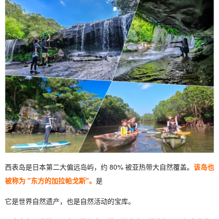
西表岛是日本第二大偏远岛屿，约 80% 被亚热带大自然覆盖。
该岛也
被称为 "东方的加拉帕戈斯"。
是
它是世界自然遗产，也是自然活动的宝库。