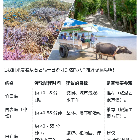
让我们来看看从石垣岛一日游可到达的八个推荐偏远岛屿！
屿名
渡轮航程时间
建议的目标
是否需要参观
约 10-15 分
悠闲、城市景观、
推荐（旅游团
竹富岛
钟。
水牛车
很方便）。
西表岛（冲
推荐（旅游团
约 40-55 分钟
丛林、瀑布和活动
绳）
很方便）。
约 40 - 55 分
钟 +。
旅游、植物园、疗
建议
由布岛
乘坐水牛车
养
(西表岛套餐）