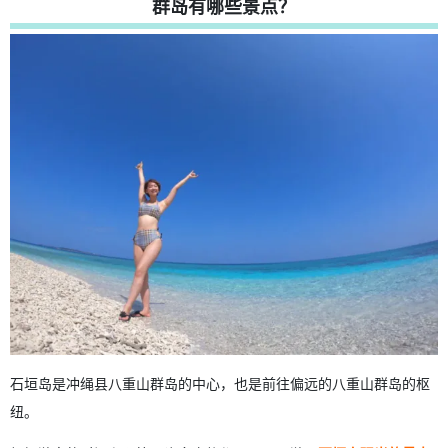
群岛有哪些景点？
4.
按目的排序 推荐从石垣岛出发的偏远岛屿之旅
4.1.
旅游的优势
4.2.
推荐给活动爱好者 前三名
4.3.
最适合想要放松和疗养的 3 个地方
4.4.
注重效率！ 适合希望在一天内充分享受生活的人的前三
名
5.
没有失败！从石垣岛出发 岛屿一日游示范课程
6.
从石垣岛出发游览岛屿的常见问题（FAQs）
7.
摘要
石垣岛是冲绳县八重山群岛的中心，也是前往偏远的八重山群岛的枢
纽。