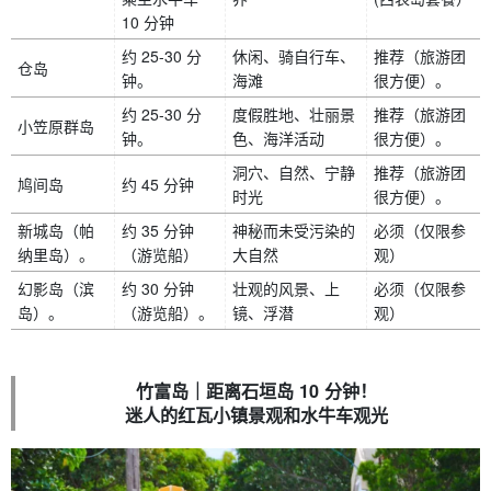
10 分钟
约 25-30 分
休闲、骑自行车、
推荐（旅游团
仓岛
钟。
海滩
很方便）。
约 25-30 分
度假胜地、壮丽景
推荐（旅游团
小笠原群岛
钟。
色、海洋活动
很方便）。
洞穴、自然、宁静
推荐（旅游团
鸠间岛
约 45 分钟
时光
很方便）。
新城岛（帕
约 35 分钟
神秘而未受污染的
必须（仅限参
纳里岛）。
（游览船）
大自然
观）
幻影岛（滨
约 30 分钟
壮观的风景、上
必须（仅限参
岛）。
（游览船）。
镜、浮潜
观）
竹富岛｜距离石垣岛 10 分钟！
迷人的红瓦小镇景观和水牛车观光