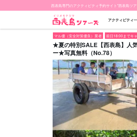
西表島専門のアクティビティ予約サイト"西表島ツア
アクティビティ
マル優（安全対策優良）業者
前日18:00まで
★夏の特別SALE【西表島】人
ー★写真無料（No.78）